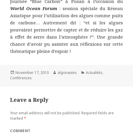
Journée “Blue Carbon” à Pusan à l’occasion du
World Ocean Forum
: session spéciale du Réseau
Asiatique pour l’utilisation des algues comme puits
de carbone… Autrement dit : “et si les algues
pouvaient permettre de capter et de réduire les gaz
à effet de serre dans l’atmosphère ?”. Une grande
chance d’avoir pu assister aux réflexions sur cette
thématique pleine d’espoir !
Posted
November 17, 2010
Author
algonautes
Categories
Actualités
,
Conférences
on
Leave a Reply
Your email address will not be published.
Required fields are
marked
*
COMMENT