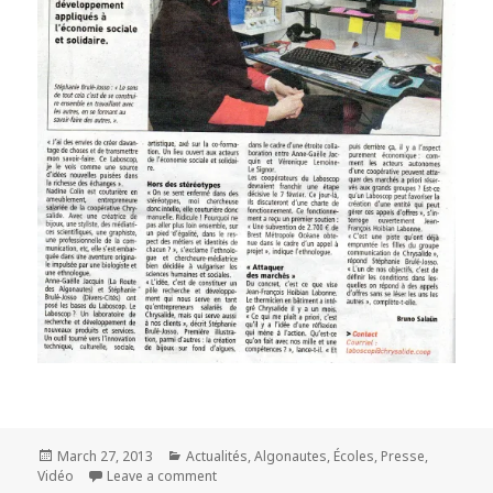
Posted
March 27, 2013
Categories
Actualités
,
Algonautes
,
Écoles
,
Presse
,
Vidéo
on
Leave a comment
on La vidéo des Trophées Bretons du Dév